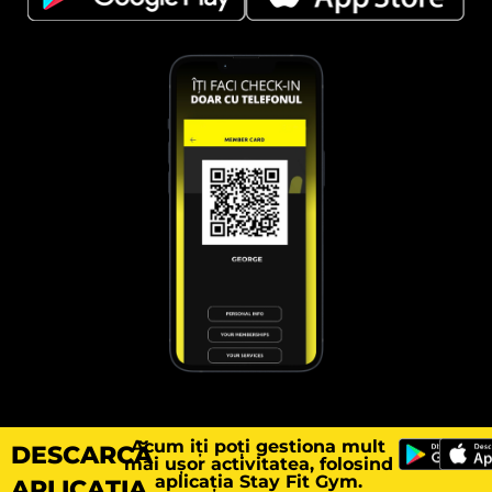
Acum iți poți gestiona mult
DESCARCĂ
mai ușor activitatea, folosind
aplicația Stay Fit Gym.
APLICAȚIA