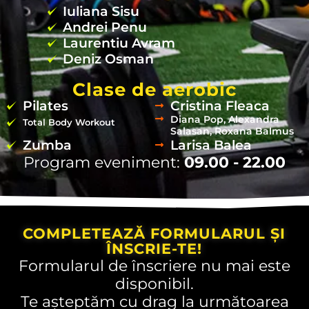
Iuliana Sisu
Andrei Penu
Laurentiu Avram
Deniz Osman
Clase de aerobic
Pilates
Cristina Fleaca
Diana Pop, Alexandra
Total Body Workout
Salasan, Roxana Balmus
Zumba
Larisa Balea
Program eveniment:
09.00 - 22.00
COMPLETEAZĂ FORMULARUL ȘI
ÎNSCRIE-TE!
Formularul de înscriere nu mai este
disponibil.
Te așteptăm cu drag la următoarea