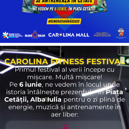
CAROLINA FITNESS FESTIVAL
Primul festival al verii începe cu
mișcare. Multă mișcare!
Pe
6 iunie
, ne vedem în locul unde
istoria întâlnește prezentul – în
Piața
Cetății, Alba Iulia
pentru o zi plină de
energie, muzică și antrenamente în
aer liber: