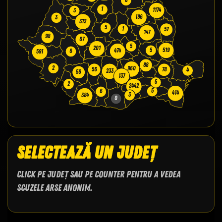
1
1174
3
196
3
312
5
1
57
147
98
67
5
201
519
5
474
6
591
88
2
960
56
78
4
233
56
137
5
2
2442
5
6
414
3
384
0
Selectează un județ
Click pe județ sau pe counter pentru a vedea
scuzele arse anonim.