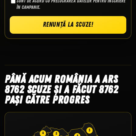
Sunt de acord cu prelucrarea datelor pentru înscriere
în campanie.
Renunță la scuze!
Până acum România a ars
8762 scuze și a făcut 8762
pași către progres
5
4
5
8