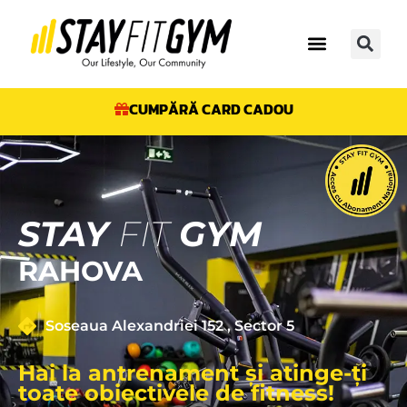
CUMPĂRĂ CARD CADOU
STAY
FIT
GYM
RAHOVA
Soseaua Alexandriei 152 , Sector 5
Hai la antrenament și atinge-ți
toate obiectivele de fitness!