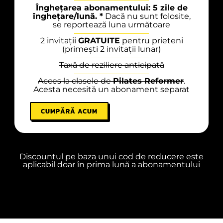
Înghețarea abonamentului: 5 zile de
înghețare/lună. *
Dacă nu sunt folosite,
se reportează luna următoare
2 invitații
GRATUITE
pentru prieteni
(primești 2 invitații lunar)
Taxă de reziliere anticipată
Acces la clasele de
Pilates Reformer
.
Acesta necesită un abonament separat
CUMPĂRĂ ACUM
Discountul pe baza unui cod de reducere este
aplicabil doar în prima lună a abonamentului