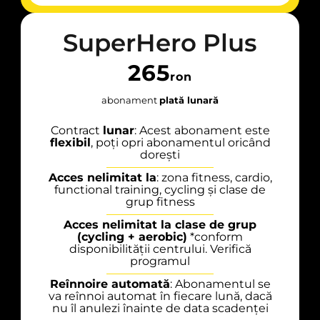
SuperHero Plus
265
ron
abonament
plată lunară
Contract
lunar
: Acest abonament este
flexibil
, poți opri abonamentul oricând
dorești
Acces nelimitat la
: zona fitness, cardio,
functional training, cycling și clase de
grup fitness
Acces nelimitat la clase de grup
(cycling + aerobic)
*conform
disponibilității centrului. Verifică
programul
Reînnoire automată
: Abonamentul se
va reînnoi automat în fiecare lună, dacă
nu îl anulezi înainte de data scadenței