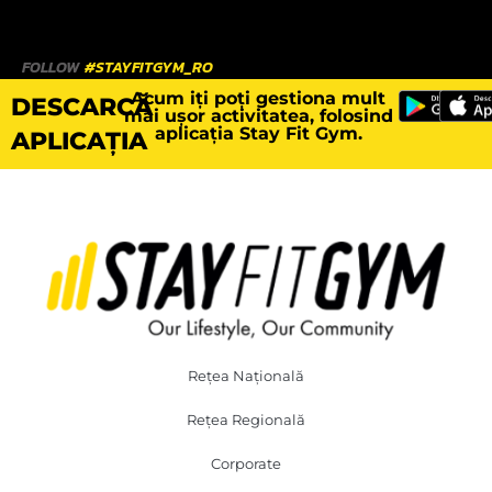
FOLLOW
#STAYFITGYM_RO
Acum iți poți gestiona mult
DESCARCĂ
mai ușor activitatea, folosind
aplicația Stay Fit Gym.
APLICAȚIA
Rețea Națională
Rețea Regională
Corporate