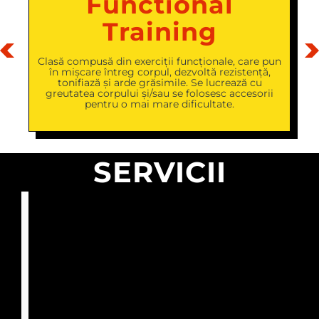
Functional
Training
.
Clasă compusă din exerciții funcționale, care pun
e
în mișcare întreg corpul, dezvoltă rezistență,
a
tonifiază și arde grăsimile. Se lucrează cu
greutatea corpului și/sau se folosesc accesorii
pentru o mai mare dificultate.
SERVICII