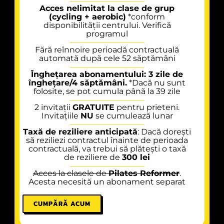
Acces nelimitat la clase de grup
(cycling + aerobic)
*conform
disponibilității centrului. Verifică
programul
Fără reînnoire perioadă contractuală
automată după cele 52 săptămâni
Înghețarea abonamentului: 3 zile de
înghețare/4 săptămâni.
*Dacă nu sunt
folosite, se pot cumula până la 39 zile
2 invitații
GRATUITE
pentru prieteni.
Invitațiile
NU
se cumulează lunar
Taxă de reziliere anticipată
: Dacă dorești
să reziliezi contractul înainte de perioada
contractuală, va trebui să plătești o taxă
de reziliere de
300 lei
Acces la clasele de
Pilates Reformer
.
Acesta necesită un abonament separat
CUMPĂRĂ ACUM