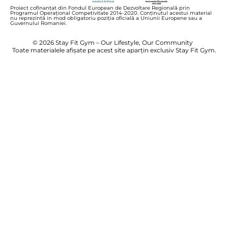
Proiect cofinanțat din Fondul European de Dezvoltare Regională prin
Programul Operațional Competivitate 2014-2020. Conținutul acestui material
nu reprezintă in mod obligatoriu poziția oficială a Uniunii Europene sau a
Guvernului Romaniei.
© 2026 Stay Fit Gym – Our Lifestyle, Our Community
Toate materialele afișate pe acest site aparțin exclusiv Stay Fit Gym.