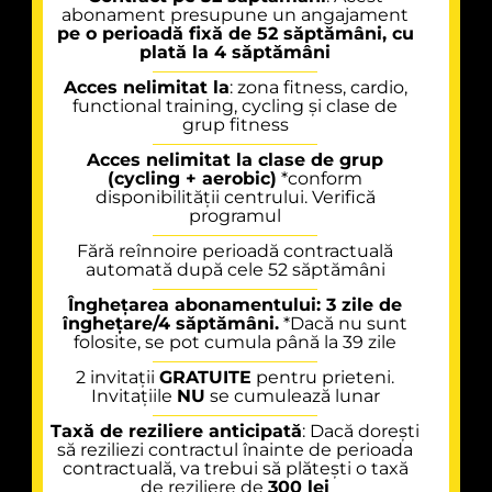
abonament presupune un angajament
pe o perioadă fixă de 52 săptămâni, cu
plată la 4 săptămâni
Acces nelimitat la
: zona fitness, cardio,
functional training, cycling și clase de
grup fitness
Acces nelimitat la clase de grup
(cycling + aerobic)
*conform
disponibilității centrului. Verifică
programul
Fără reînnoire perioadă contractuală
automată după cele 52 săptămâni
Înghețarea abonamentului: 3 zile de
înghețare/4 săptămâni.
*Dacă nu sunt
folosite, se pot cumula până la 39 zile
2 invitații
GRATUITE
pentru prieteni.
Invitațiile
NU
se cumulează lunar
Taxă de reziliere anticipată
: Dacă dorești
să reziliezi contractul înainte de perioada
contractuală, va trebui să plătești o taxă
de reziliere de
300 lei