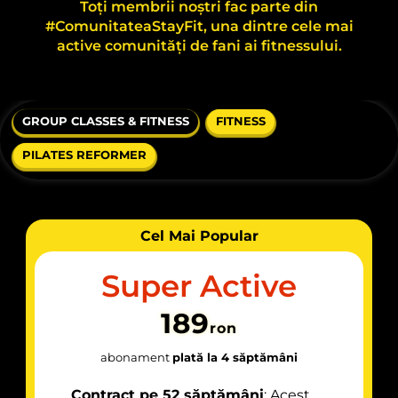
Toți membrii noștri fac parte din
#ComunitateaStayFit, una dintre cele mai
active comunități de fani ai fitnessului.
GROUP CLASSES & FITNESS
FITNESS
PILATES REFORMER
Cel Mai Popular
Super Active
189
ron
abonament
plată la 4 săptămâni
Contract pe 52 săptămâni
: Acest