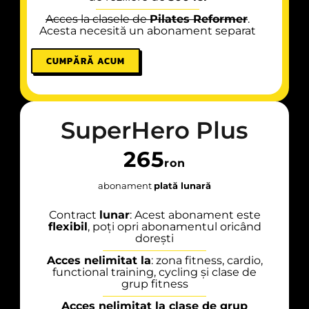
Acces la clasele de
Pilates Reformer
.
Acesta necesită un abonament separat
CUMPĂRĂ ACUM
SuperHero Plus
265
ron
abonament
plată lunară
Contract
lunar
: Acest abonament este
flexibil
, poți opri abonamentul oricând
dorești
Acces nelimitat la
: zona fitness, cardio,
functional training, cycling și clase de
grup fitness
Acces nelimitat la clase de grup