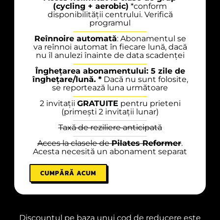
(cycling + aerobic)
*conform
disponibilității centrului. Verifică
programul
Reînnoire automată
: Abonamentul se
va reînnoi automat în fiecare lună, dacă
nu îl anulezi înainte de data scadenței
Înghețarea abonamentului: 5 zile de
înghețare/lună. *
Dacă nu sunt folosite,
se reportează luna următoare
2 invitații
GRATUITE
pentru prieteni
(primești 2 invitații lunar)
Taxă de reziliere anticipată
Acces la clasele de
Pilates Reformer
.
Acesta necesită un abonament separat
CUMPĂRĂ ACUM
Discountul pe baza unui cod de reducere este