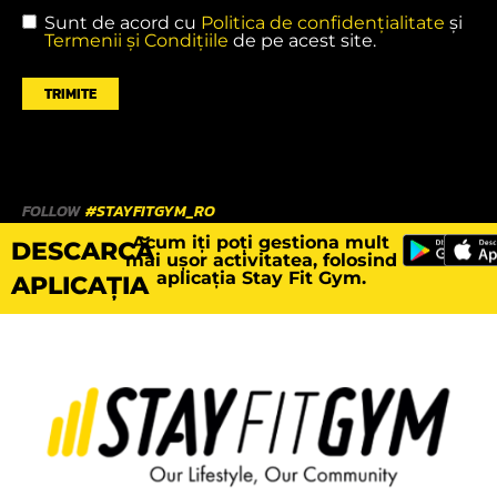
Sunt de acord cu
Politica de confidențialitate
și
Termenii și Condițiile
de pe acest site.
TRIMITE
FOLLOW
#STAYFITGYM_RO
Acum iți poți gestiona mult
DESCARCĂ
mai ușor activitatea, folosind
aplicația Stay Fit Gym.
APLICAȚIA