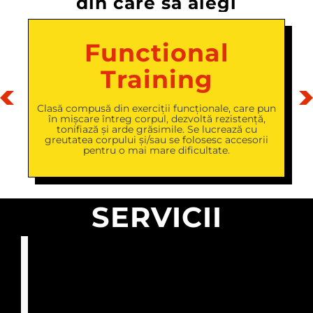
din care să alegi
Functional
Training
.
Clasă compusă din exerciții funcționale, care pun
e
în mișcare întreg corpul, dezvoltă rezistență,
a
tonifiază și arde grăsimile. Se lucrează cu
greutatea corpului și/sau se folosesc accesorii
pentru o mai mare dificultate.
SERVICII