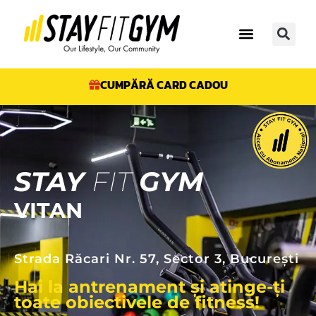
CUMPĂRĂ CARD CADOU
STAY
FIT
GYM
VITAN
Strada Răcari Nr. 57, Sector 3, București
Hai la antrenament și atinge-ți
toate obiectivele de fitness!