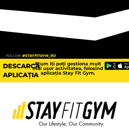
FOLLOW
#STAYFITGYM_RO
Acum iți poți gestiona mult
DESCARCĂ
mai ușor activitatea, folosind
aplicația Stay Fit Gym.
APLICAȚIA