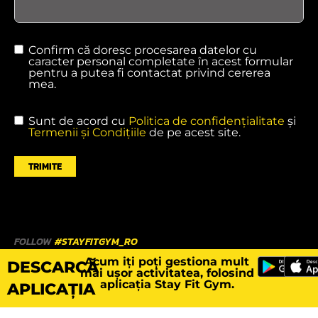
Confirm că doresc procesarea datelor cu
caracter personal completate în acest formular
pentru a putea fi contactat privind cererea
mea.
Sunt de acord cu
Politica de confidențialitate
și
Termenii și Condițiile
de pe acest site.
TRIMITE
FOLLOW
#STAYFITGYM_RO
Acum iți poți gestiona mult
DESCARCĂ
mai ușor activitatea, folosind
aplicația Stay Fit Gym.
APLICAȚIA