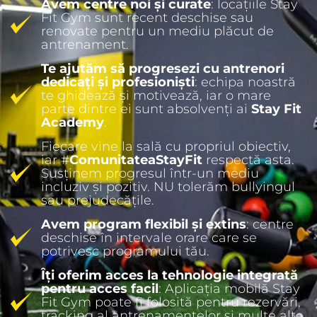
Avem centre noi și curate
: locațiile Stay
Fit Gym sunt recent deschise sau
renovate pentru un mediu plăcut de
antrenament.
Te ajutăm să progresezi cu antrenori
dedicați și profesioniști
: echipa noastră
te ghidează și motivează, iar o mare
parte dintre ei sunt absolvenți ai
Stay Fit
Academy
.
Fiecare vine la sală cu propriul obiectiv,
iar #
ComunitateaStayFit
respectă asta.
Susținem progresul într-un mediu
incluziv și pozitiv. NU tolerăm bullyingul
sau prejudecățile.
Avem program flexibil și extins
: centre
deschise în intervale orare care se
potrivesc programului tău.
Îți oferim acces la tehnologie integrată
pentru acces facil
: Aplicația mobilă Stay
Fit Gym poate fi folosită pentru rezervări,
tracking al antrenamentelor și multe alte