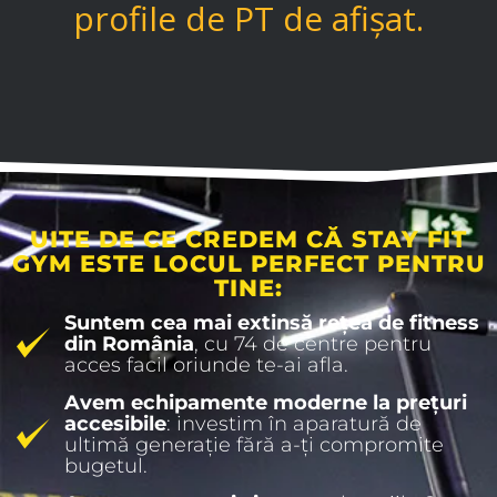
UITE DE CE CREDEM CĂ STAY FIT
GYM ESTE LOCUL PERFECT PENTRU
TINE:
Suntem cea mai extinsă rețea de fitness
din România
, cu 74 de centre pentru
acces facil oriunde te-ai afla.
Avem echipamente moderne la prețuri
accesibile
: investim în aparatură de
ultimă generație fără a-ți compromite
bugetul.