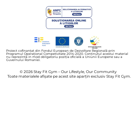
Proiect cofinanțat din Fondul European de Dezvoltare Regională prin
Programul Operațional Competivitate 2014-2020. Conținutul acestui material
nu reprezintă in mod obligatoriu poziția oficială a Uniunii Europene sau a
Guvernului Romaniei.
© 2026 Stay Fit Gym – Our Lifestyle, Our Community
Toate materialele afișate pe acest site aparțin exclusiv Stay Fit Gym.