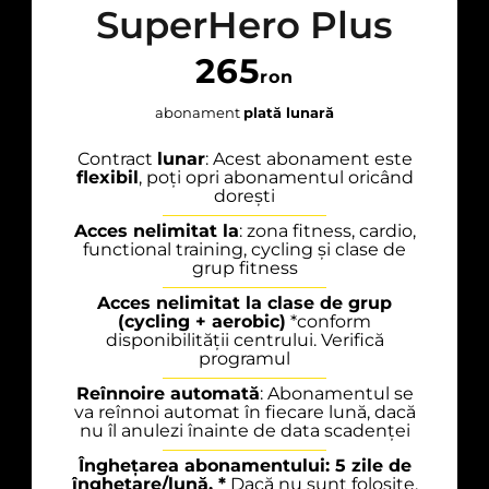
SuperHero Plus
265
ron
abonament
plată lunară
Contract
lunar
: Acest abonament este
flexibil
, poți opri abonamentul oricând
dorești
Acces nelimitat la
: zona fitness, cardio,
functional training, cycling și clase de
grup fitness
Acces nelimitat la clase de grup
(cycling + aerobic)
*conform
disponibilității centrului. Verifică
programul
Reînnoire automată
: Abonamentul se
va reînnoi automat în fiecare lună, dacă
nu îl anulezi înainte de data scadenței
Înghețarea abonamentului: 5 zile de
înghețare/lună. *
Dacă nu sunt folosite,