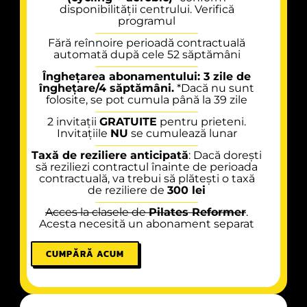
disponibilității centrului. Verifică
programul
Fără reînnoire perioadă contractuală
automată după cele 52 săptămâni
Înghețarea abonamentului: 3 zile de
înghețare/4 săptămâni.
*Dacă nu sunt
folosite, se pot cumula până la 39 zile
2 invitații
GRATUITE
pentru prieteni.
Invitațiile
NU
se cumulează lunar
Taxă de reziliere anticipată
: Dacă dorești
să reziliezi contractul înainte de perioada
contractuală, va trebui să plătești o taxă
de reziliere de
300 lei
Acces la clasele de
Pilates Reformer
.
Acesta necesită un abonament separat
CUMPĂRĂ ACUM