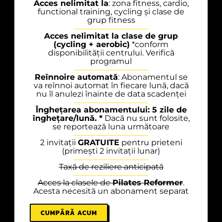
Acces nelimitat la
: zona fitness, cardio,
functional training, cycling și clase de
grup fitness
Acces nelimitat la clase de grup
(cycling + aerobic)
*conform
disponibilității centrului. Verifică
programul
Reînnoire automată
: Abonamentul se
va reînnoi automat în fiecare lună, dacă
nu îl anulezi înainte de data scadenței
Înghețarea abonamentului: 5 zile de
înghețare/lună. *
Dacă nu sunt folosite,
se reportează luna următoare
2 invitații
GRATUITE
pentru prieteni
(primești 2 invitații lunar)
Taxă de reziliere anticipată
Acces la clasele de
Pilates Reformer
.
Acesta necesită un abonament separat
CUMPĂRĂ ACUM