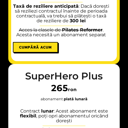
Taxă de reziliere anticipată
: Dacă dorești
să reziliezi contractul înainte de perioada
contractuală, va trebui să plătești o taxă
de reziliere de
300 lei
Acces la clasele de
Pilates Reformer
.
Acesta necesită un abonament separat
CUMPĂRĂ ACUM
SuperHero Plus
265
ron
abonament
plată lunară
Contract
lunar
: Acest abonament este
flexibil
, poți opri abonamentul oricând
dorești