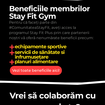
Beneficiile membrilor
Stay Fit Gym
Pentru că faceți parte din
#ComunitateaStayFit, aveți acces la
programul Stay Fit Plus prin care partenerii
noștri vă oferă nenumărate beneficii precum:
echipamente sportive
servicii de sănătate si
înfrumusețare
planuri alimentare
Vezi toate beneficiile aici!
Vrei să colaborăm cu