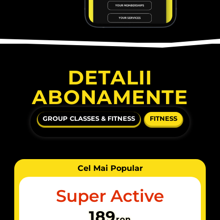
DETALII
ABONAMENTE
GROUP CLASSES & FITNESS
FITNESS
Cel Mai Popular
Super Active
189
ron