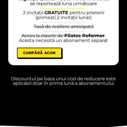
se reportează luna următoare
2 invitații
GRATUITE
pentru prieteni
(primești 2 invitații lunar)
Taxă de reziliere anticipată
Acces la clasele de
Pilates Reformer
.
Acesta necesită un abonament separat
CUMPĂRĂ ACUM
Discountul pe baza unui cod de reducere este
aplicabil doar în prima lună a abonamentului