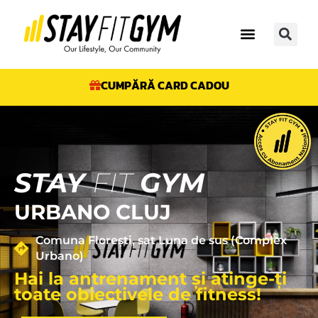
CUMPĂRĂ CARD CADOU
STAY
FIT
GYM
URBANO CLUJ
Comuna Florești, sat Luna de sus (Complex
Urbano)
Hai la antrenament și atinge-ți
toate obiectivele de fitness!