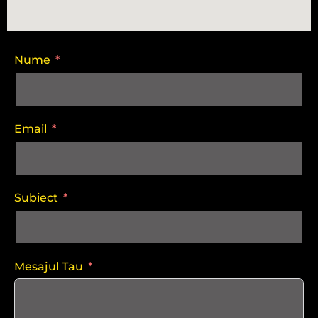
Nume
Email
Subiect
Mesajul Tau