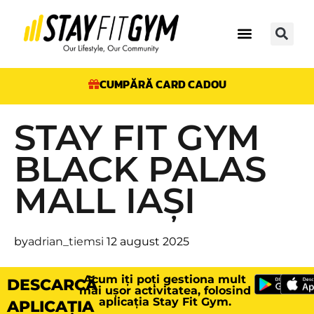
CUMPĂRĂ CARD CADOU
STAY FIT GYM
BLACK PALAS
MALL IAȘI
by
adrian_tiemsi
12 august 2025
Acum iți poți gestiona mult
DESCARCĂ
mai ușor activitatea, folosind
aplicația Stay Fit Gym.
APLICAȚIA