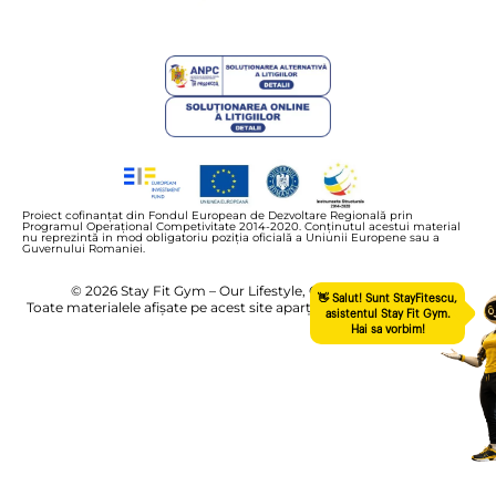
Proiect cofinanțat din Fondul European de Dezvoltare Regională prin
Programul Operațional Competivitate 2014-2020. Conținutul acestui material
nu reprezintă in mod obligatoriu poziția oficială a Uniunii Europene sau a
Guvernului Romaniei.
© 2026 Stay Fit Gym – Our Lifestyle, Our Community
Toate materialele afișate pe acest site aparțin exclusiv Stay Fit Gym.