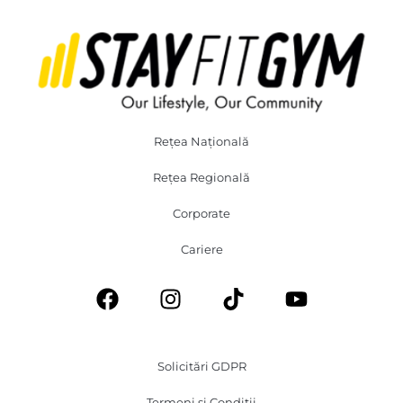
Rețea Națională
Rețea Regională
Corporate
Cariere
Solicitări GDPR
Termeni și Condiții