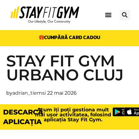
CUMPĂRĂ CARD CADOU
STAY FIT GYM
URBANO CLUJ
by
adrian_tiemsi
22 mai 2026
Acum iți poți gestiona mult
DESCARCĂ
mai ușor activitatea, folosind
aplicația Stay Fit Gym.
APLICAȚIA