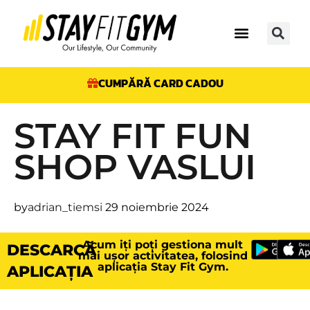
CUMPĂRĂ CARD CADOU
STAY FIT FUN
SHOP VASLUI
by
adrian_tiemsi
29 noiembrie 2024
Acum iți poți gestiona mult
DESCARCĂ
mai ușor activitatea, folosind
aplicația Stay Fit Gym.
APLICAȚIA