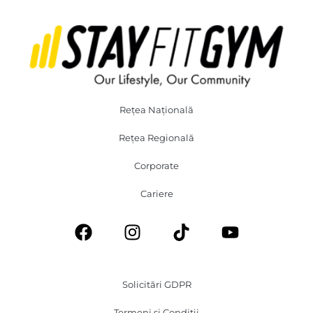
Rețea Națională
Rețea Regională
Corporate
Cariere
Solicitări GDPR
Termeni și Condiții