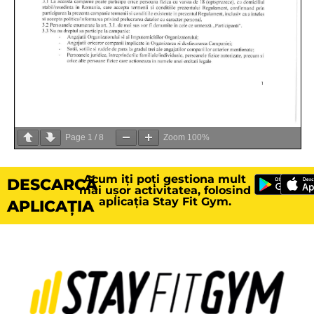
Page
1
/
8
Zoom
100%
Acum iți poți gestiona mult
DESCARCĂ
mai ușor activitatea, folosind
aplicația Stay Fit Gym.
APLICAȚIA