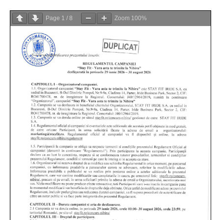
Page
1
/
8
Zoom
100%