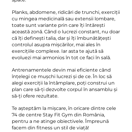
Planks, abdomene, ridicări de trunchi, exerciții
cu mingea medicinală sau extensii lombare,
toate sunt variante prin care îți întărești
această zonă. Când o lucrezi constant, nu doar
că îți definești talia, dar și îți îmbunătățești
controlul asupra mișcărilor, mai ales în
exercițiile complexe. Iar asta te ajută să
evoluezi mai armonios în tot ce faci în sală.
Antrenamentele devin mai eficiente când
înțelegi ce mușchi lucrezi și de ce. În loc să
alegi exerciții la întâmplare, poți construi un
plan care să-ți dezvolte corpul în ansamblu și
să-ți ofere rezultate.
Te așteptăm la mișcare, în oricare dintre cele
74 de centre Stay Fit Gym din România,
pentru a ne atinge obiectivele. Împreună
facem din fitness un stil de viață!