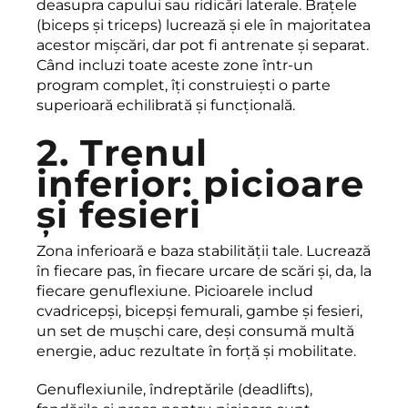
deasupra capului sau ridicări laterale. Brațele
(biceps și triceps) lucrează și ele în majoritatea
acestor mișcări, dar pot fi antrenate și separat.
Când incluzi toate aceste zone într-un
program complet, îți construiești o parte
superioară echilibrată și funcțională.
2. Trenul
inferior: picioare
și fesieri
Zona inferioară e baza stabilității tale. Lucrează
în fiecare pas, în fiecare urcare de scări și, da, la
fiecare genuflexiune. Picioarele includ
cvadricepși, bicepși femurali, gambe și fesieri,
un set de mușchi care, deși consumă multă
energie, aduc rezultate în forță și mobilitate.
Genuflexiunile, îndreptările (deadlifts),