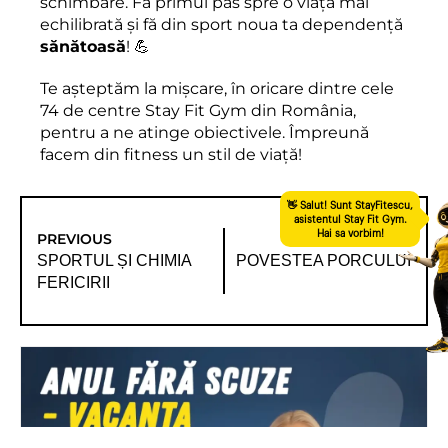
schimbare. Fă primul pas spre o viață mai
echilibrată și fă din sport noua ta dependență
sănătoasă
! 💪
Te așteptăm la mișcare, în oricare dintre cele
74 de centre Stay Fit Gym din România,
pentru a ne atinge obiectivele. Împreună
facem din fitness un stil de viață!
PREVIOUS
NEXT
SPORTUL ȘI CHIMIA
POVESTEA PORCULUI
FERICIRII