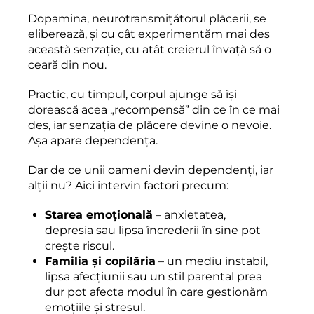
Dopamina, neurotransmițătorul plăcerii, se
eliberează, și cu cât experimentăm mai des
această senzație, cu atât creierul învață să o
ceară din nou.
Practic, cu timpul, corpul ajunge să își
dorească acea „recompensă” din ce în ce mai
des, iar senzația de plăcere devine o nevoie.
Așa apare dependența.
Dar de ce unii oameni devin dependenți, iar
alții nu? Aici intervin factori precum:
Starea emoțională
– anxietatea,
depresia sau lipsa încrederii în sine pot
crește riscul.
Familia și copilăria
– un mediu instabil,
lipsa afecțiunii sau un stil parental prea
dur pot afecta modul în care gestionăm
emoțiile și stresul.