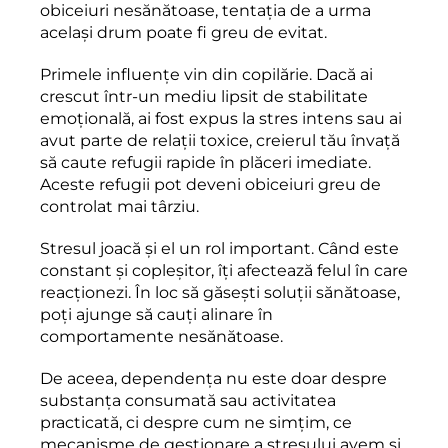
obiceiuri nesănătoase, tentația de a urma
același drum poate fi greu de evitat.
Primele influențe vin din copilărie. Dacă ai
crescut într-un mediu lipsit de stabilitate
emoțională, ai fost expus la stres intens sau ai
avut parte de relații toxice, creierul tău învață
să caute refugii rapide în plăceri imediate.
Aceste refugii pot deveni obiceiuri greu de
controlat mai târziu.
Stresul joacă și el un rol important. Când este
constant și copleșitor, îți afectează felul în care
reacționezi. În loc să găsești soluții sănătoase,
poți ajunge să cauți alinare în
comportamente nesănătoase.
De aceea, dependența nu este doar despre
substanța consumată sau activitatea
practicată, ci despre cum ne simțim, ce
mecanisme de gestionare a stresului avem și