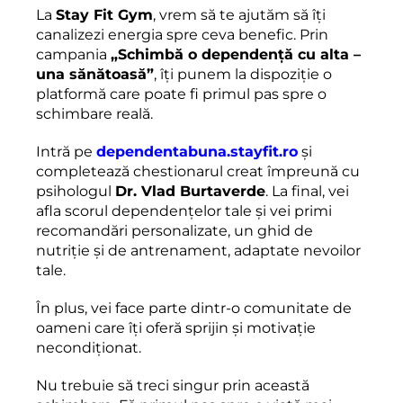
La
Stay Fit Gym
, vrem să te ajutăm să îți
canalizezi energia spre ceva benefic. Prin
campania
„Schimbă o dependență cu alta –
una sănătoasă”
, îți punem la dispoziție o
platformă care poate fi primul pas spre o
schimbare reală.
Intră pe
dependentabuna.stayfit.ro
și
completează chestionarul creat împreună cu
psihologul
Dr. Vlad Burtaverde
. La final, vei
afla scorul dependențelor tale și vei primi
recomandări personalizate, un ghid de
nutriție și de antrenament, adaptate nevoilor
tale.
În plus, vei face parte dintr-o comunitate de
oameni care îți oferă sprijin și motivație
necondiționat.
Nu trebuie să treci singur prin această