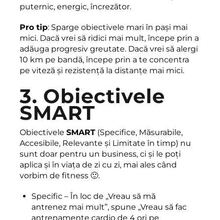
puternic, energic, încrezător.
Pro tip
: Sparge obiectivele mari în pași mai
mici. Dacă vrei să ridici mai mult, începe prin a
adăuga progresiv greutate. Dacă vrei să alergi
10 km pe bandă, începe prin a te concentra
pe viteză și rezistență la distanțe mai mici.
3. Obiectivele
SMART
Obiectivele
SMART
(Specifice, Măsurabile,
Accesibile, Relevante și Limitate în timp) nu
sunt doar pentru un business, ci și le poți
aplica și în viața de zi cu zi, mai ales când
vorbim de fitness 🙂.
Specific – În loc de „Vreau să mă
antrenez mai mult”, spune „Vreau să fac
antrenamente cardio de 4 ori pe