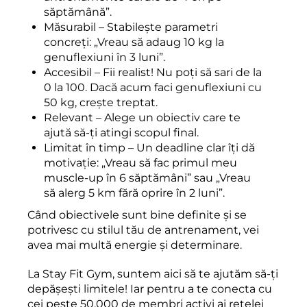
săptămână”.
Măsurabil – Stabilește parametri
concreți: „Vreau să adaug 10 kg la
genuflexiuni în 3 luni”.
Accesibil – Fii realist! Nu poți să sari de la
0 la 100. Dacă acum faci genuflexiuni cu
50 kg, crește treptat.
Relevant – Alege un obiectiv care te
ajută să-ți atingi scopul final.
Limitat în timp – Un deadline clar îți dă
motivație: „Vreau să fac primul meu
muscle-up în 6 săptămâni” sau „Vreau
să alerg 5 km fără oprire în 2 luni”.
Când obiectivele sunt bine definite și se
potrivesc cu stilul tău de antrenament, vei
avea mai multă energie și determinare.
La Stay Fit Gym, suntem aici să te ajutăm să-ți
depășești limitele! Iar pentru a te conecta cu
cei peste 50.000 de membri activi ai rețelei