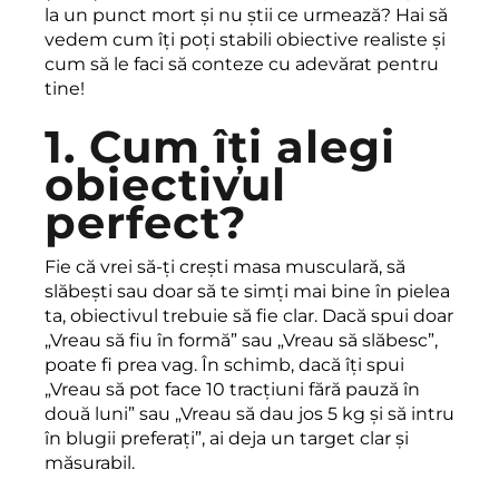
la un punct mort și nu știi ce urmează? Hai să
vedem cum îți poți stabili obiective realiste și
cum să le faci să conteze cu adevărat pentru
tine!
1. Cum îți alegi
obiectivul
perfect?
Fie că vrei să-ți crești masa musculară, să
slăbești sau doar să te simți mai bine în pielea
ta, obiectivul trebuie să fie clar. Dacă spui doar
„Vreau să fiu în formă” sau „Vreau să slăbesc”,
poate fi prea vag. În schimb, dacă îți spui
„Vreau să pot face 10 tracțiuni fără pauză în
două luni” sau „Vreau să dau jos 5 kg și să intru
în blugii preferați”, ai deja un target clar și
măsurabil.