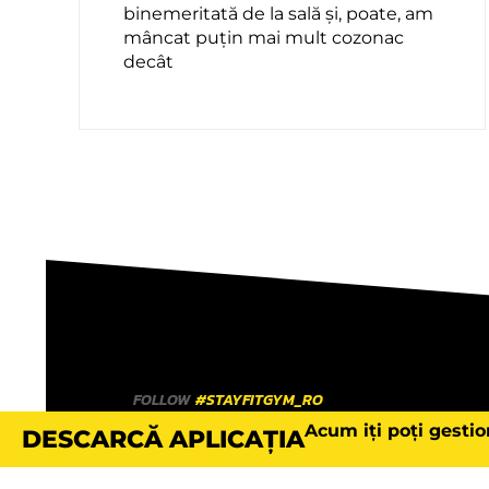
binemeritată de la sală și, poate, am
mâncat puțin mai mult cozonac
decât
FOLLOW
#STAYFITGYM_RO
Acum iți poți gestio
DESCARCĂ APLICAȚIA