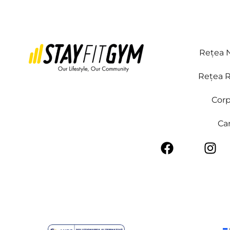
Rețea N
Rețea R
Corp
Car