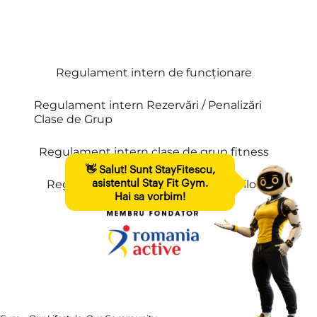
Regulament intern de funcționare
Regulament intern Rezervări / Penalizări
Clase de Grup
Regulament intern clase de grup fitness
Regulament privind accesul minorilor