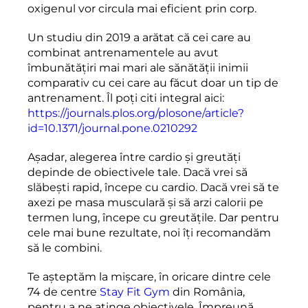
oxigenul vor circula mai eficient prin corp.
Un studiu din 2019 a arătat că cei care au
combinat antrenamentele au avut
îmbunătățiri mai mari ale sănătății inimii
comparativ cu cei care au făcut doar un tip de
antrenament. Îl poți citi integral aici:
https://journals.plos.org/plosone/article?
id=10.1371/journal.pone.0210292
Așadar, alegerea între cardio și greutăți
depinde de obiectivele tale. Dacă vrei să
slăbești rapid, începe cu cardio. Dacă vrei să te
axezi pe masa musculară și să arzi calorii pe
termen lung, începe cu greutățile. Dar pentru
cele mai bune rezultate, noi îți recomandăm
să le combini.
Te așteptăm la mișcare, în oricare dintre cele
74 de centre
Stay Fit Gym
din România,
pentru a ne atinge obiectivele. Împreună