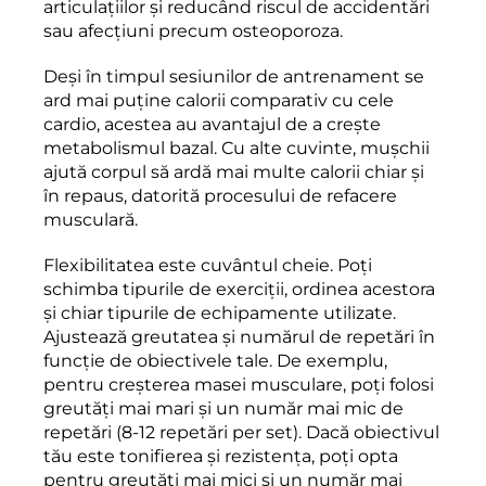
articulațiilor și reducând riscul de accidentări
sau afecțiuni precum osteoporoza.
Deși în timpul sesiunilor de antrenament se
ard mai puține calorii comparativ cu cele
cardio, acestea au avantajul de a crește
metabolismul bazal. Cu alte cuvinte, mușchii
ajută corpul să ardă mai multe calorii chiar și
în repaus, datorită procesului de refacere
musculară.
Flexibilitatea este cuvântul cheie. Poți
schimba tipurile de exerciții, ordinea acestora
și chiar tipurile de echipamente utilizate.
Ajustează greutatea și numărul de repetări în
funcție de obiectivele tale. De exemplu,
pentru creșterea masei musculare, poți folosi
greutăți mai mari și un număr mai mic de
repetări (8-12 repetări per set). Dacă obiectivul
tău este tonifierea și rezistența, poți opta
pentru greutăți mai mici și un număr mai