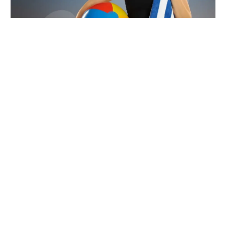
ANUL FĂRĂ SCUZE – VACANȚA