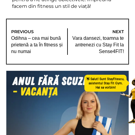
facem din fitness un stil de viață!
PREVIOUS
NEXT
Odihna – cea mai bună
Vara dansezi, toamna te
prietenă a ta în fitness și
antrenezi cu Stay Fit la
nu numai
Sense4FIT!