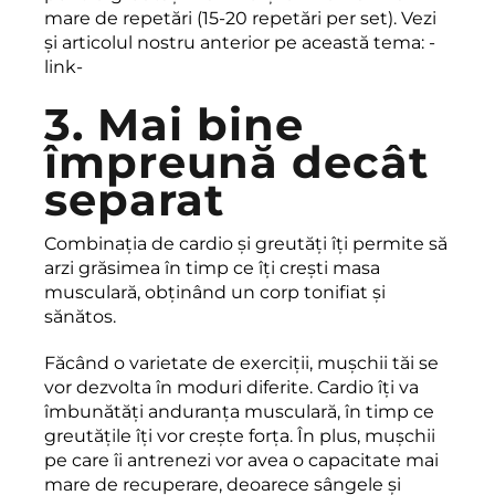
mare de repetări (15-20 repetări per set). Vezi
și articolul nostru anterior pe această tema: -
link-
3. Mai bine
împreună decât
separat
Combinația de cardio și greutăți îți permite să
arzi grăsimea în timp ce îți crești masa
musculară, obținând un corp tonifiat și
sănătos.
Făcând o varietate de exerciții, mușchii tăi se
vor dezvolta în moduri diferite. Cardio îți va
îmbunătăți anduranța musculară, în timp ce
greutățile îți vor crește forța. În plus, mușchii
pe care îi antrenezi vor avea o capacitate mai
mare de recuperare, deoarece sângele și