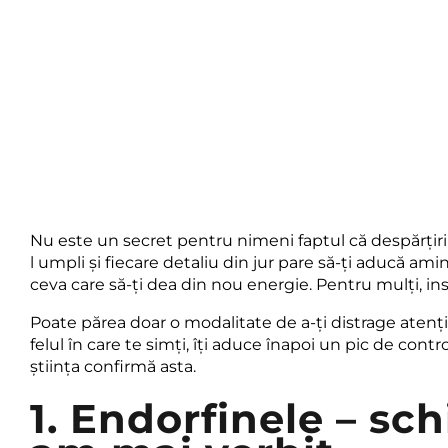
Nu este un secret pentru nimeni faptul că despărțiril
l umpli și fiecare detaliu din jur pare să-ți aducă ami
ceva care să-ți dea din nou energie. Pentru mulți, ins
Poate părea doar o modalitate de a-ți distrage atenți
felul în care te simți, îți aduce înapoi un pic de contr
știința confirmă asta.
1. Endorfinele – sc