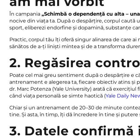
am mai vorbit
În campania
„Schimbă o dependență cu alta – una
nocive din viața ta. După o despărțire, corpul caută 
sport, eliberezi endorfine și dopamină, substanțe car
Practic, corpul tău îți oferă singur alinarea de care a
sănătos de a-ți liniști mintea și de a transforma dure
2. Regăsirea contro
Poate cel mai greu sentiment după o despărțire e că 
antrenament e alegerea ta, fiecare obiectiv atins și p
dr. Marc Potenza (Yale University) arată că exercițiul 
când viața personală se simte haotică (
Yale Daily Ne
Chiar și un antrenament de 20–30 de minute conteaz
tine. Și asta, în timp, îți dă încredere în tine și pute
3. Datele confirmă 