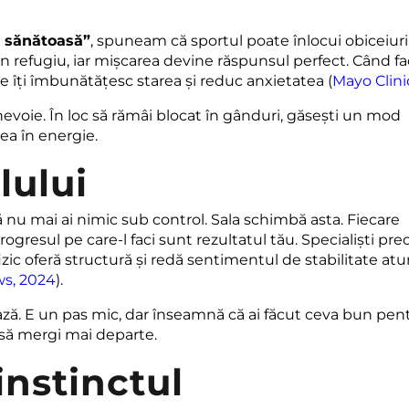
 sănătoasă”
, spuneam că sportul poate înlocui obiceiuri
un refugiu, iar mișcarea devine răspunsul perfect. Când fa
e îți îmbunătățesc starea și reduc anxietatea (
Mayo Clini
i nevoie. În loc să rămâi blocat în gânduri, găsești un mod
rea în energie.
lului
nu mai ai nimic sub control. Sala schimbă asta. Fiecare
rogresul pe care-l faci sunt rezultatul tău. Specialiști pr
fizic oferă structură și redă sentimentul de stabilitate atu
ws, 2024
).
ă. E un pas mic, dar înseamnă că ai făcut ceva bun pen
re să mergi mai departe.
instinctul