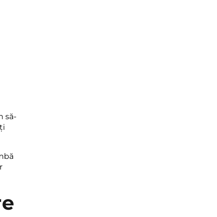
m să-
ți
imbă
r
re