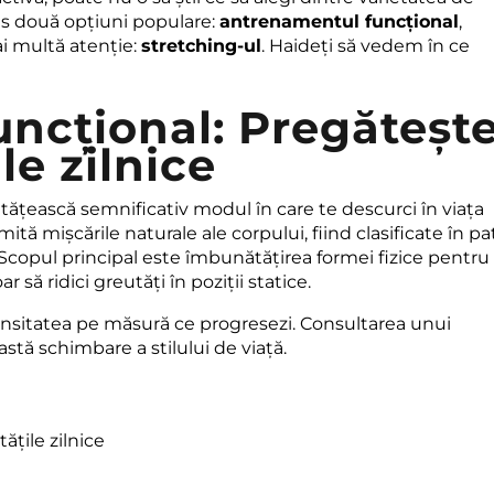
les două opțiuni populare:
antrenamentul funcțional
,
i multă atenție:
stretching-ul
. Haideți să vedem în ce
ncțional: Pregătește
le zilnice
țească semnificativ modul în care te descurci în viața
mită mișcările naturale ale corpului, fiind clasificate în pa
 Scopul principal este îmbunătățirea formei fizice pentru 
ar să ridici greutăți în poziții statice.
tensitatea pe măsură ce progresezi. Consultarea unui
tă schimbare a stilului de viață.
ățile zilnice