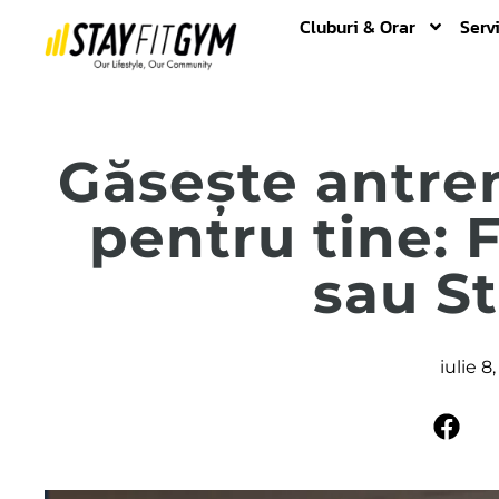
Cluburi & Orar
Servi
Găsește antre
pentru tine: 
sau S
iulie 8