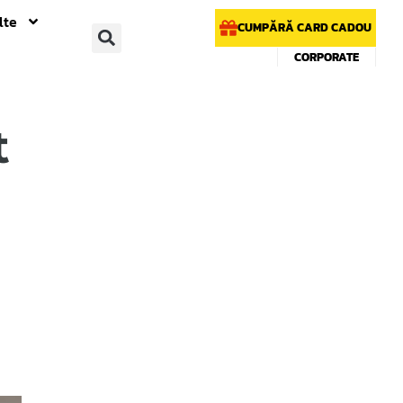
lte
CUMPĂRĂ CARD CADOU
CORPORATE
t