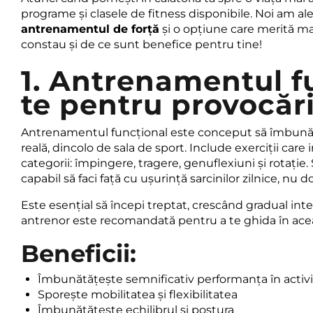
programe și clasele de fitness disponibile. Noi am a
antrenamentul de forță
și o opțiune care merită ma
constau și de ce sunt benefice pentru tine!
1.
Antrenamentul fu
te pentru provocări
Antrenamentul funcțional este conceput să îmbunătă
reală, dincolo de sala de sport. Include exerciții care i
categorii: împingere, tragere, genuflexiuni și rotație.
capabil să faci față cu ușurință sarcinilor zilnice, nu do
Este esențial să începi treptat, crescând gradual in
antrenor este recomandată pentru a te ghida în aceas
Beneficii:
Îmbunătățește semnificativ performanța în activit
Sporește mobilitatea și flexibilitatea
Îmbunătățeste echilibrul și postura