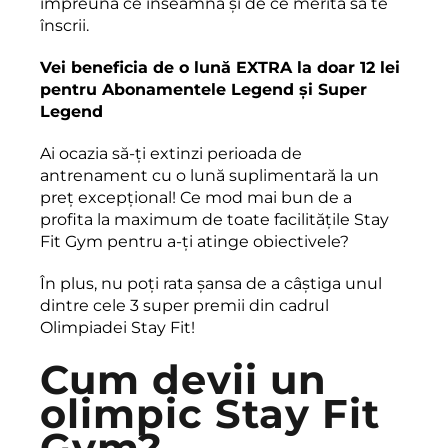
împreună ce înseamnă și de ce merită să te
înscrii.
Vei beneficia de o lună EXTRA la doar 12 lei
pentru Abonamentele Legend și Super
Legend
Ai ocazia să-ți extinzi perioada de
antrenament cu o lună suplimentară la un
preț excepțional! Ce mod mai bun de a
profita la maximum de toate facilitățile Stay
Fit Gym pentru a-ți atinge obiectivele?
În plus, nu poți rata șansa de a câștiga unul
dintre cele 3 super premii din cadrul
Olimpiadei Stay Fit!
Cum devii un
olimpic Stay Fit
Gym?