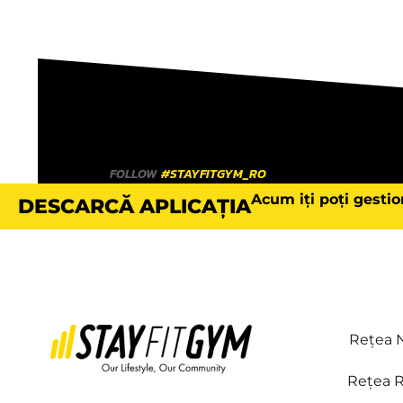
FOLLOW
#STAYFITGYM_RO
Acum iți poți gestio
DESCARCĂ APLICAȚIA
Rețea N
Rețea R