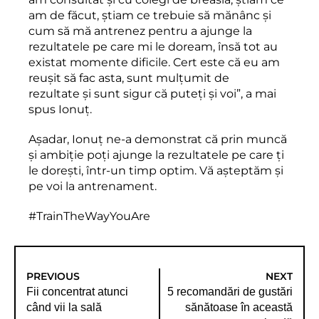
am de făcut, știam ce trebuie să mănânc şi
cum să mă antrenez pentru a ajunge la
rezultatele pe care mi le doream, însă tot au
existat momente dificile. Cert este că eu am
reușit să fac asta, sunt mulțumit de
rezultate şi sunt sigur că puteţi şi voi”, a mai
spus Ionuț.
Așadar, Ionuț ne-a demonstrat că prin muncă
și ambiție poți ajunge la rezultatele pe care ți
le dorești, într-un timp optim. Vă așteptăm și
pe voi la antrenament.
#TrainTheWayYouAre
PREVIOUS
NEXT
Fii concentrat atunci
5 recomandări de gustări
când vii la sală
sănătoase în această