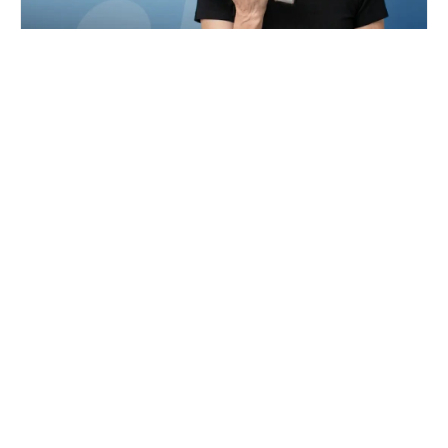
ANUL FĂRĂ SCUZE – VÂRSTA