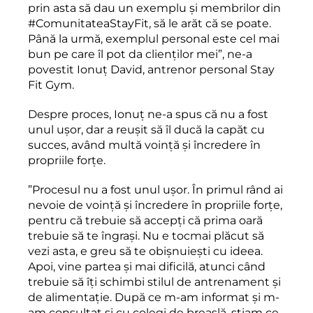
prin asta să dau un exemplu și membrilor din
#ComunitateaStayFit, să le arăt că se poate.
Până la urmă, exemplul personal este cel mai
bun pe care îl pot da clienților mei”, ne-a
povestit Ionuț David, antrenor personal Stay
Fit Gym.
Despre proces, Ionuț ne-a spus că nu a fost
unul ușor, dar a reușit să îl ducă la capăt cu
succes, având multă voință și încredere în
propriile forțe.
”Procesul nu a fost unul ușor. În primul rând ai
nevoie de voință și încredere în propriile forțe,
pentru că trebuie să accepți că prima oară
trebuie să te îngrași. Nu e tocmai plăcut să
vezi asta, e greu să te obișnuiești cu ideea.
Apoi, vine partea și mai dificilă, atunci când
trebuie să îți schimbi stilul de antrenament și
de alimentație. După ce m-am informat şi m-
am consultat şi cu colegi de breaslă, știam ce